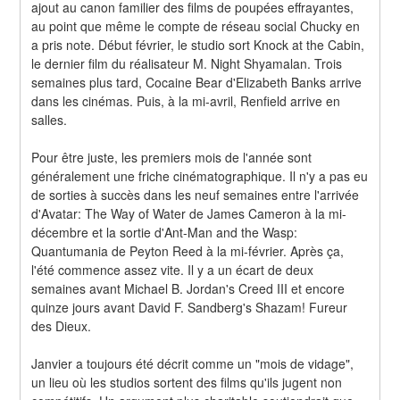
ajout au canon familier des films de poupées effrayantes, 
au point que même le compte de réseau social Chucky en 
a pris note. Début février, le studio sort Knock at the Cabin, 
le dernier film du réalisateur M. Night Shyamalan. Trois 
semaines plus tard, Cocaine Bear d'Elizabeth Banks arrive 
dans les cinémas. Puis, à la mi-avril, Renfield arrive en 
salles.
Pour être juste, les premiers mois de l'année sont 
généralement une friche cinématographique. Il n'y a pas eu 
de sorties à succès dans les neuf semaines entre l'arrivée 
d'Avatar: The Way of Water de James Cameron à la mi-
décembre et la sortie d'Ant-Man and the Wasp: 
Quantumania de Peyton Reed à la mi-février. Après ça, 
l'été commence assez vite. Il y a un écart de deux 
semaines avant Michael B. Jordan's Creed III et encore 
quinze jours avant David F. Sandberg's Shazam! Fureur 
des Dieux.
Janvier a toujours été décrit comme un "mois de vidage", 
un lieu où les studios sortent des films qu'ils jugent non 