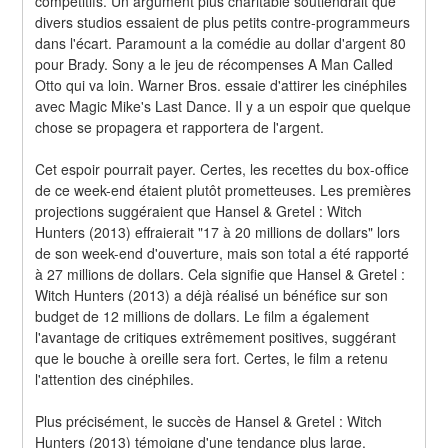
compétitifs. Un argument plus charitable soutiendrait que 
divers studios essaient de plus petits contre-programmeurs 
dans l'écart. Paramount a la comédie au dollar d'argent 80 
pour Brady. Sony a le jeu de récompenses A Man Called 
Otto qui va loin. Warner Bros. essaie d'attirer les cinéphiles 
avec Magic Mike's Last Dance. Il y a un espoir que quelque 
chose se propagera et rapportera de l'argent.
Cet espoir pourrait payer. Certes, les recettes du box-office 
de ce week-end étaient plutôt prometteuses. Les premières 
projections suggéraient que Hansel & Gretel : Witch 
Hunters (2013) effraierait "17 à 20 millions de dollars" lors 
de son week-end d'ouverture, mais son total a été rapporté 
à 27 millions de dollars. Cela signifie que Hansel & Gretel : 
Witch Hunters (2013) a déjà réalisé un bénéfice sur son 
budget de 12 millions de dollars. Le film a également 
l'avantage de critiques extrêmement positives, suggérant 
que le bouche à oreille sera fort. Certes, le film a retenu 
l'attention des cinéphiles.
Plus précisément, le succès de Hansel & Gretel : Witch 
Hunters (2013) témoigne d'une tendance plus large. 