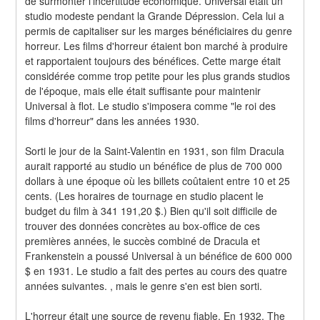
de surmonter l'incertitude économique. Universal était un 
studio modeste pendant la Grande Dépression. Cela lui a 
permis de capitaliser sur les marges bénéficiaires du genre 
horreur. Les films d'horreur étaient bon marché à produire 
et rapportaient toujours des bénéfices. Cette marge était 
considérée comme trop petite pour les plus grands studios 
de l'époque, mais elle était suffisante pour maintenir 
Universal à flot. Le studio s'imposera comme "le roi des 
films d'horreur" dans les années 1930.
Sorti le jour de la Saint-Valentin en 1931, son film Dracula 
aurait rapporté au studio un bénéfice de plus de 700 000 
dollars à une époque où les billets coûtaient entre 10 et 25 
cents. (Les horaires de tournage en studio placent le 
budget du film à 341 191,20 $.) Bien qu'il soit difficile de 
trouver des données concrètes au box-office de ces 
premières années, le succès combiné de Dracula et 
Frankenstein a poussé Universal à un bénéfice de 600 000 
$ en 1931. Le studio a fait des pertes au cours des quatre 
années suivantes. , mais le genre s'en est bien sorti.
L'horreur était une source de revenu fiable. En 1932, The 