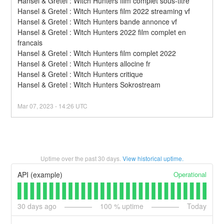
Hansel & Gretel : Witch Hunters film complet sous-titre
Hansel & Gretel : Witch Hunters film 2022 streaming vf
Hansel & Gretel : Witch Hunters bande annonce vf
Hansel & Gretel : Witch Hunters 2022 film complet en 
francais
Hansel & Gretel : Witch Hunters film complet 2022
Hansel & Gretel : Witch Hunters allocine fr
Hansel & Gretel : Witch Hunters critique
Hansel & Gretel : Witch Hunters Sokrostream
Mar
07
,
2023
-
14:26
UTC
Uptime over the past
30
days.
View historical uptime.
Operational
API (example)
30
days ago
100
% uptime
Today