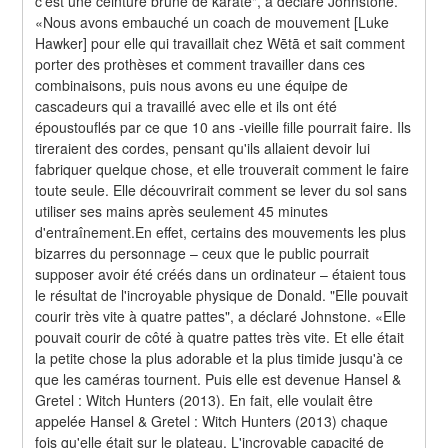
c'est une ceinture brune de karaté", a déclaré Johnstone. 
«Nous avons embauché un coach de mouvement [Luke 
Hawker] pour elle qui travaillait chez Wētā et sait comment 
porter des prothèses et comment travailler dans ces 
combinaisons, puis nous avons eu une équipe de 
cascadeurs qui a travaillé avec elle et ils ont été 
époustouflés par ce que 10 ans -vieille fille pourrait faire. Ils 
tireraient des cordes, pensant qu'ils allaient devoir lui 
fabriquer quelque chose, et elle trouverait comment le faire 
toute seule. Elle découvrirait comment se lever du sol sans 
utiliser ses mains après seulement 45 minutes 
d'entraînement.En effet, certains des mouvements les plus 
bizarres du personnage – ceux que le public pourrait 
supposer avoir été créés dans un ordinateur – étaient tous 
le résultat de l'incroyable physique de Donald. "Elle pouvait 
courir très vite à quatre pattes", a déclaré Johnstone. «Elle 
pouvait courir de côté à quatre pattes très vite. Et elle était 
la petite chose la plus adorable et la plus timide jusqu'à ce 
que les caméras tournent. Puis elle est devenue Hansel & 
Gretel : Witch Hunters (2013). En fait, elle voulait être 
appelée Hansel & Gretel : Witch Hunters (2013) chaque 
fois qu'elle était sur le plateau. L'incroyable capacité de 